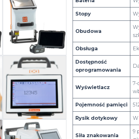
Bateria
Wy
Stopy
Wy
Wy
Obudowa
sz
Obsługa
Ek
Dostępność
D
oprogramowania
7-
Wyświetlacz
wb
Pojemność pamięci
51
Rysik dotykowy
W
9 
Siła znakowania