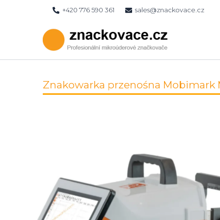
Skip
+420 776 590 361
sales@znackovace.cz
to
content
Znakowarka przenośna Mobimark