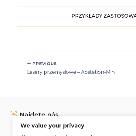
PRZYKŁADY ZASTOSOW
Post
PREVIOUS
navigation
Lasery przemysłowe – Abstation-Mini
Najdete nás
We value your privacy