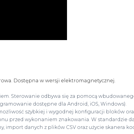
wa. Dostępna w wersji elektromagnetycznej.
em. Sterowanie odbywa się za pomocą wbudowanego 
ogramowanie dostępne dla Android, iOS, Windows).
e możliwość szybkiej i wygodnej konfiguracji bloków or
nu przed wykonaniem znakowania. W standardzie daj
ny, import danych z plików CSV oraz użycie skanera k