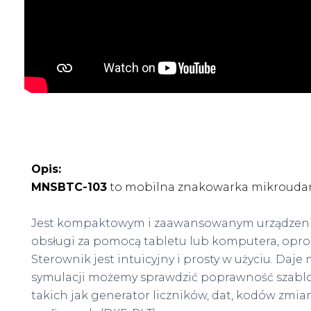
Opis:
MNSBTC-103
to mobilna znakowarka mikroudaro
Jest kompaktowym i zaawansowanym urządzeni
obsługi za pomocą tabletu lub komputera, opr
Sterownik jest intuicyjny i prosty w użyciu. Daj
symulacji możemy sprawdzić poprawność szablo
takich jak generator liczników, dat, kodów zmia