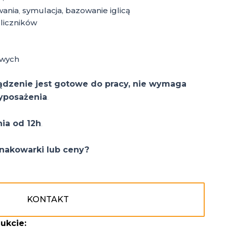
wania
,
symulacja, bazowanie iglicą
liczników
owych
ądzenie jest gotowe do pracy, nie wymaga
yposażenia
.
nia od 12h
.
nakowarki lub ceny?
KONTAKT
ukcie: