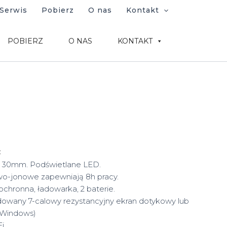
Serwis
Pobierz
O nas
Kontakt
POBIERZ
O NAS
KONTAKT
:
x 30mm. Podświetlane LED.
owo-jonowe zapewniają 8h pracy.
ochronna, ładowarka, 2 baterie.
wany 7-calowy rezystancyjny ekran dotykowy lub
, Windows)
i