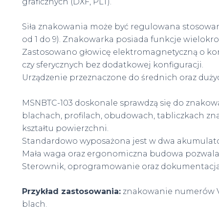
graficznych (DXF, PLT).
Siła znakowania może być regulowana stosowani
od 1 do 9). Znakowarka posiada funkcje wielokr
Zastosowano głowicę elektromagnetyczną o ko
czy sferycznych bez dodatkowej konfiguracji.
Urządzenie przeznaczone do średnich oraz duży
MSNBTC-103 doskonale sprawdzą się do znakowani
blachach, profilach, obudowach, tabliczkach z
kształtu powierzchni.
Standardowo wyposażona jest w dwa akumulator
Mała waga oraz ergonomiczna budowa pozwala
Sterownik, oprogramowanie oraz dokumentacja 
Przykład zastosowania:
znakowanie numerów VIN
blach.