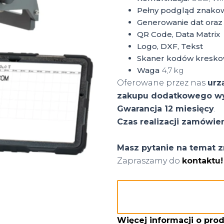
Pełny podgląd znako
Generowanie dat oraz 
QR Code, Data Matrix
Logo, DXF, Tekst
Skaner kodów kresk
Waga
4,7 kg
Oferowane przez nas
urz
zakupu dodatkowego w
Gwarancja 12 miesięcy
.
Czas realizacji zamówie
Masz pytanie na temat z
Zapraszamy do
kontaktu!
Więcej informacji o prod