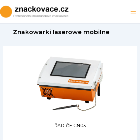
Skip
to
Ma
content
M
Znakowarki laserowe mobilne
ŘADIČE CN03