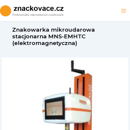
Skip
to
Ma
content
M
Znakowarka mikroudarowa
stacjonarna MNS-EMHTC
(elektromagnetyczna)