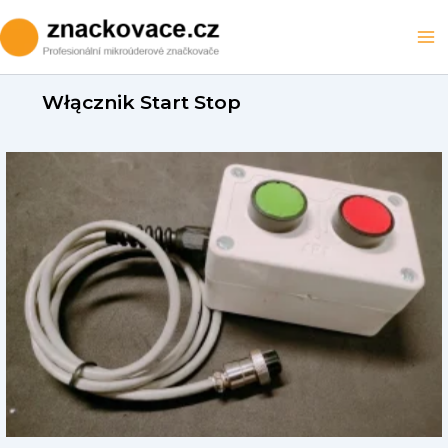
Skip
to
Ma
content
M
Włącznik Start Stop