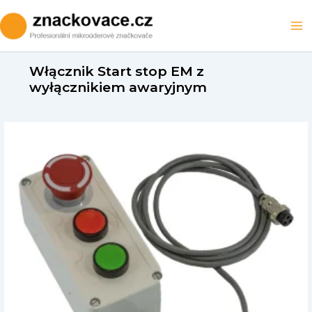
Skip
to
Ma
content
M
Włącznik Start stop EM z
wyłącznikiem awaryjnym