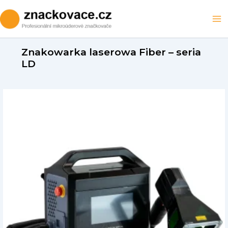
Skip
to
Ma
content
M
Znakowarka laserowa Fiber – seria
LD