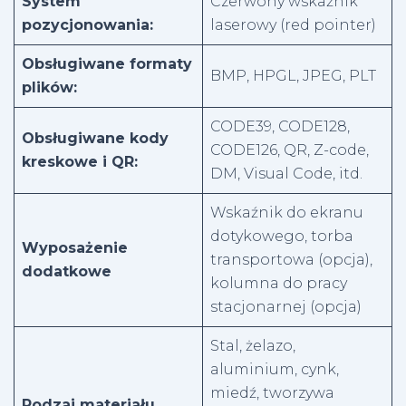
System
Czerwony wskaźnik
pozycjonowania:
laserowy (red pointer)
Obsługiwane formaty
BMP, HPGL, JPEG, PLT
plików:
CODE39, CODE128,
Obsługiwane kody
CODE126, QR, Z-code,
kreskowe i QR:
DM, Visual Code, itd.
Wskaźnik do ekranu
dotykowego, torba
Wyposażenie
transportowa (opcja),
dodatkowe
kolumna do pracy
stacjonarnej (opcja)
Stal, żelazo,
aluminium, cynk,
miedź, tworzywa
Rodzaj materiału