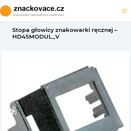
Skip
to
Ma
content
M
Stopa głowicy znakowarki ręcznej –
HD45MODUL_V