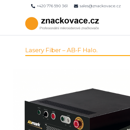
Skip
+420 776 590 361
sales@znackovace.cz
to
content
Lasery Fiber – AB-F Halo.