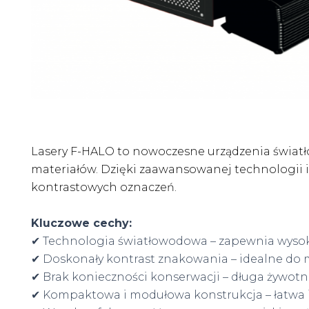
Lasery F-HALO to nowoczesne urządzenia świat
materiałów. Dzięki zaawansowanej technologii 
kontrastowych oznaczeń.
Kluczowe cechy:
✔ Technologia światłowodowa – zapewnia wysoką 
✔ Doskonały kontrast znakowania – idealne do 
✔ Brak konieczności konserwacji – długa żywo
✔ Kompaktowa i modułowa konstrukcja – łatwa i