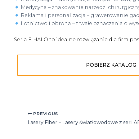
Medycyna – znakowanie narzędzi chirurgiczn
Reklama i personalizacja – grawerowanie ga
Lotnictwo i obrona – trwałe oznaczenia o wys
Seria F-HALO to idealne rozwiązanie dla firm p
POBIERZ KATALOG
Post
PREVIOUS
navigation
Lasery Fiber – Lasery światłowodowe z serii A