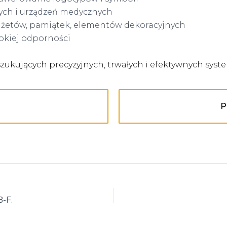
ych i urządzeń medycznych
dżetów, pamiątek, elementów dekoracyjnych
okiej odporności
oszukujących precyzyjnych, trwałych i efektywnych sy
P
B-F.