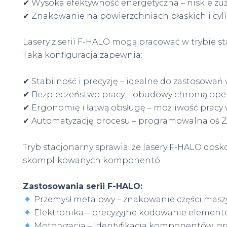
✔ Wysoka efektywność energetyczna – niskie zuż
✔ Znakowanie na powierzchniach płaskich i cyl
Lasery z serii F-HALO mogą pracować w trybie st
Taka konfiguracja zapewnia:
✔ Stabilność i precyzję – idealne do zastosow
✔ Bezpieczeństwo pracy – obudowy chronią ope
✔ Ergonomię i łatwą obsługę – możliwość pracy w 
✔ Automatyzację procesu – programowalna oś Z
Tryb stacjonarny sprawia, że lasery F-HALO dosk
skomplikowanych komponentó
Zastosowania serii F-HALO:
Przemysł metalowy – znakowanie części maszy
Elektronika – precyzyjne kodowanie element
Motoryzacja – identyfikacja komponentów, g