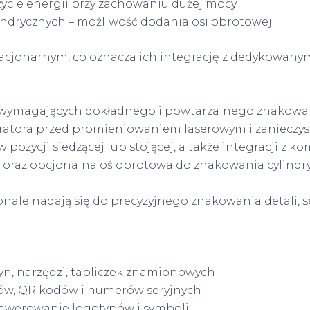
ycie energii przy zachowaniu dużej mocy
indrycznych – możliwość dodania osi obrotowej
acjonarnym, co oznacza ich integrację z dedykowanymi 
ań wymagających dokładnego i powtarzalnego znakowa
ratora przed promieniowaniem laserowym i zanieczys
pozycji siedzącej lub stojącej, a także integracji z 
 oraz opcjonalna oś obrotowa do znakowania cylindr
onale nadają się do precyzyjnego znakowania detali, s
n, narzędzi, tabliczek znamionowych
ów, QR kodów i numerów seryjnych
rawerowanie logotypów i symboli