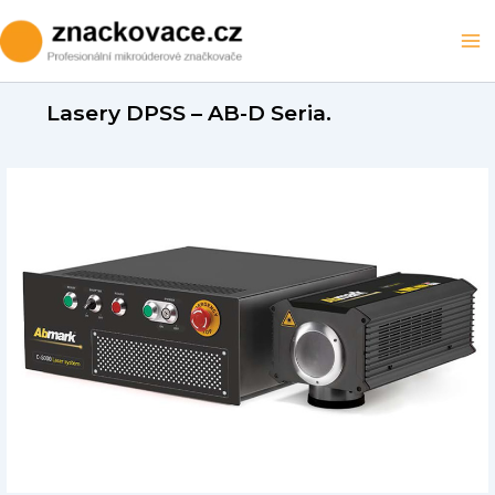
Skip
to
Ma
content
M
Lasery DPSS – AB-D Seria.