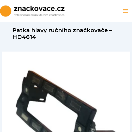
Přeskočit
na
Ma
obsah
M
Patka hlavy ručního značkovače –
HD4614