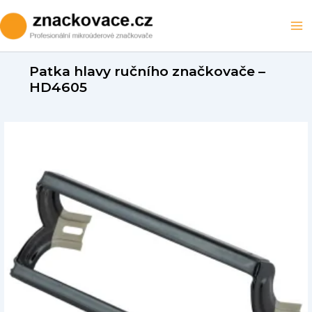
Přeskočit
na
Ma
obsah
M
Patka hlavy ručního značkovače –
HD4605