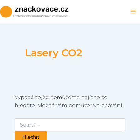
Přeskočit
na
Ma
obsah
M
Lasery CO2
Vypadá to, že nemůžeme najít to co
hledáte. Možná vám pomůže vyhledávání.
Vyhledat
pro: