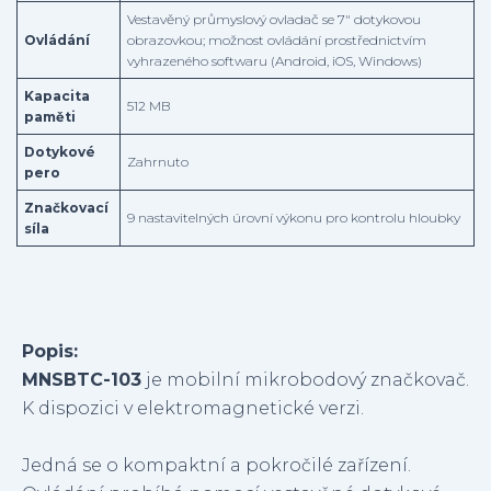
Vestavěný průmyslový ovladač se 7″ dotykovou
Ovládání
obrazovkou; možnost ovládání prostřednictvím
vyhrazeného softwaru (Android, iOS, Windows)
Kapacita
512 MB
paměti
Dotykové
Zahrnuto
pero
Značkovací
9 nastavitelných úrovní výkonu pro kontrolu hloubky
síla
Popis:
MNSBTC-103
je mobilní mikrobodový značkovač.
K dispozici v elektromagnetické verzi.
Jedná se o kompaktní a pokročilé zařízení.