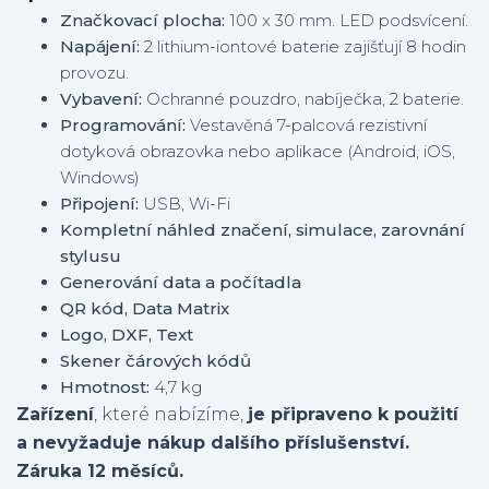
Značkovací plocha:
100 x 30 mm. LED podsvícení.
Napájení:
2 lithium-iontové baterie zajišťují 8 hodin
provozu.
Vybavení:
Ochranné pouzdro, nabíječka, 2 baterie.
Programování:
Vestavěná 7-palcová rezistivní
dotyková obrazovka nebo aplikace (Android, iOS,
Windows)
Připojení:
USB, Wi-Fi
Kompletní náhled značení, simulace, zarovnání
stylusu
Generování data a počítadla
QR kód, Data Matrix
Logo, DXF, Text
Skener čárových kódů
Hmotnost:
4,7 kg
Zařízení
, které nabízíme,
je připraveno k použití
a nevyžaduje nákup dalšího příslušenství.
Záruka 12 měsíců.