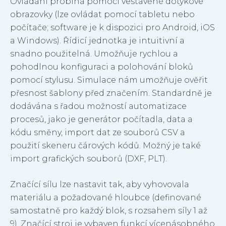
Ovládání probíhá pomocí vestavěné dotykové
obrazovky (lze ovládat pomocí tabletu nebo
počítače; software je k dispozici pro Android, iOS
a Windows). Řídicí jednotka je intuitivní a
snadno použitelná. Umožňuje rychlou a
pohodlnou konfiguraci a polohování bloků
pomocí stylusu. Simulace nám umožňuje ověřit
přesnost šablony před značením. Standardně je
dodávána s řadou možností automatizace
procesů, jako je generátor počítadla, data a
kódu směny, import dat ze souborů CSV a
použití skeneru čárových kódů. Možný je také
import grafických souborů (DXF, PLT).
Značící sílu lze nastavit tak, aby vyhovovala
materiálu a požadované hloubce (definované
samostatně pro každý blok, s rozsahem síly 1 až
9). Značící stroj je vybaven funkcí vícenásobného