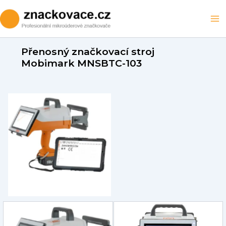
Přeskočit
na
Ma
obsah
M
Přenosný značkovací stroj
Mobimark MNSBTC-103