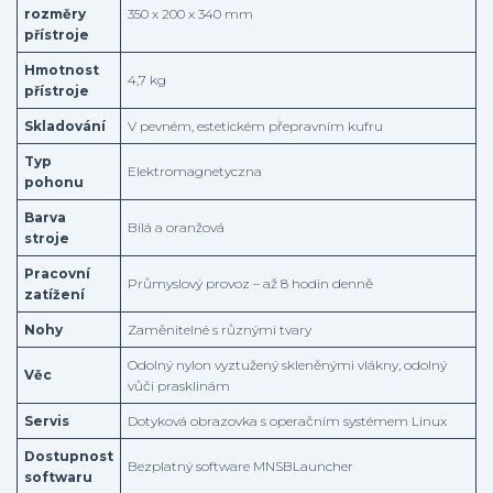
rozměry
350 x 200 x 340 mm
přístroje
Hmotnost
4,7 kg
přístroje
Skladování
V pevném, estetickém přepravním kufru
Typ
Elektromagnetyczna
pohonu
Barva
Bílá a oranžová
stroje
Pracovní
Průmyslový provoz – až 8 hodin denně
zatížení
Nohy
Zaměnitelné s různými tvary
Odolný nylon vyztužený skleněnými vlákny, odolný
Věc
vůči prasklinám
Servis
Dotyková obrazovka s operačním systémem Linux
Dostupnost
Bezplatný software MNSBLauncher
softwaru