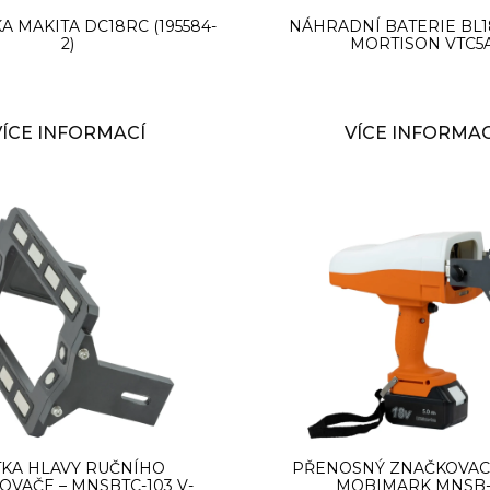
A MAKITA DC18RC (195584-
NÁHRADNÍ BATERIE BL1
2)
MORTISON VTC5
VÍCE INFORMACÍ
VÍCE INFORMAC
TKA HLAVY RUČNÍHO
PŘENOSNÝ ZNAČKOVACÍ
OVAČE – MNSBTC-103 V-
MOBIMARK MNSB-