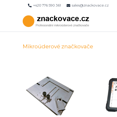
Přeskočit
+420 776 590 361
sales@znackovace.cz
na
obsah
Mikroúderové značkovače