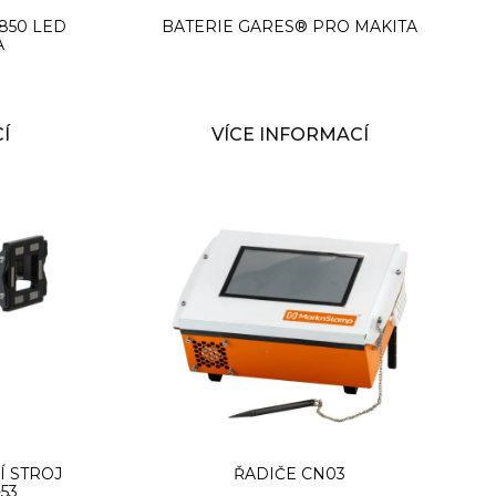
850 LED
BATERIE GARES® PRO MAKITA
A
Í
VÍCE INFORMACÍ
 STROJ
ŘADIČE CN03
53